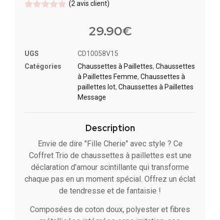
(
2
avis client)
Noté
2
5
sur
5 basé
29.90
€
sur
notations
client
UGS
CD10058V15
Catégories
Chaussettes à Paillette​s
,
Chaussettes
à Paillettes Femme
,
Chaussettes à
paillettes lot​
,
Chaussettes à Paillettes
Message​
Description
Envie de dire "Fille Cherie" avec style ? Ce
Coffret Trio de chaussettes à paillettes est une
déclaration d’amour scintillante qui transforme
chaque pas en un moment spécial. Offrez un éclat
de tendresse et de fantaisie !
Composées de coton doux, polyester et fibres