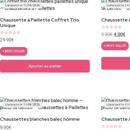
Livraison le 11/08/2026
Livraison le 11
Chaussette à Paillette Coffret Trio
Chaussette à
Unique
Note
9.90
€
4.00
€
5
Note
29.90
€
sur 5
4.5
sur 5
⭐ BEST-SELLER
⭐ BEST-SELLER
Ajouter au panier
Livraison le 11/08/2026
Livraison le 11
Chaussettes blanches balec homme
Chaussette à
9.90
€