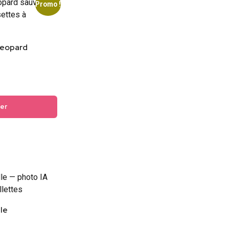
Promo !
leopard
ier
le