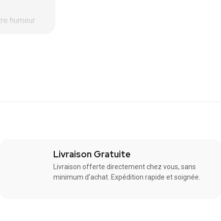
otre humeur
e plaisir ?
ipelette"
hevilles.
ns aucun
Livraison Gratuite
Livraison offerte directement chez vous, sans
moutarde
minimum d’achat. Expédition rapide et soignée.
es riches en
ans gêne.