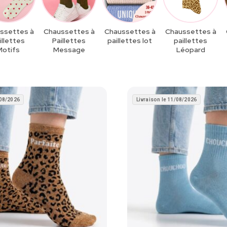
ssettes à
Chaussettes à
Chaussettes à
Chaussettes à
illette​s
Paillettes
paillettes lot​
paillettes
Motifs
Message​
Léopard
/08/2026
Livraison le 11/08/2026