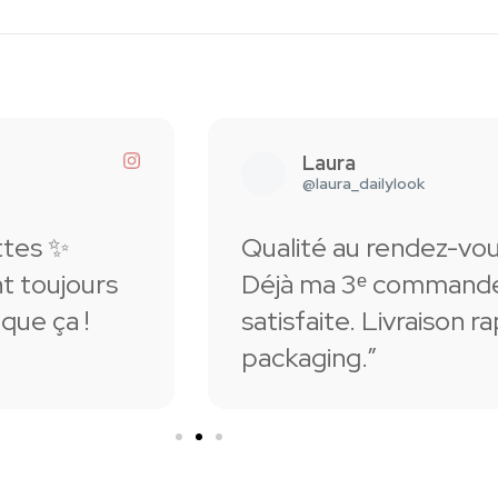
lle
Laura
@laura_dailylook
té au rendez-vous 💯
légèrement
ma 3ᵉ commande et toujours aussi
ge tout.
aite. Livraison rapide et super
ui ne laisse
ging.”
 glamour à