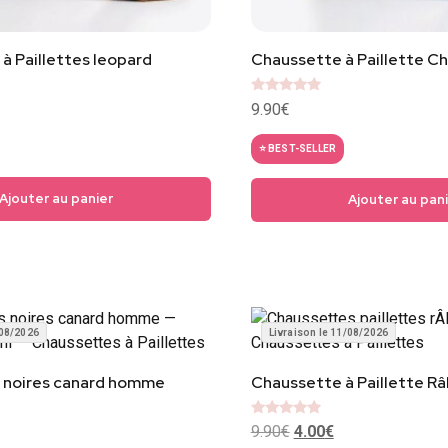
à Paillettes leopard
Chaussette à Paillette C
Note
9.90
€
4.67
sur 5
⭐ BEST-SELLER
Ajouter au panier
Ajouter au pan
/08/2026
Livraison le 11/08/2026
 noires canard homme
Chaussette à Paillette Râ
Note
9.90
€
4.00
€
4.67