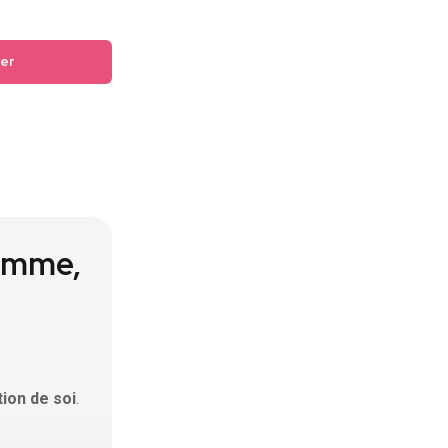
ier
femme,
tion de soi
.