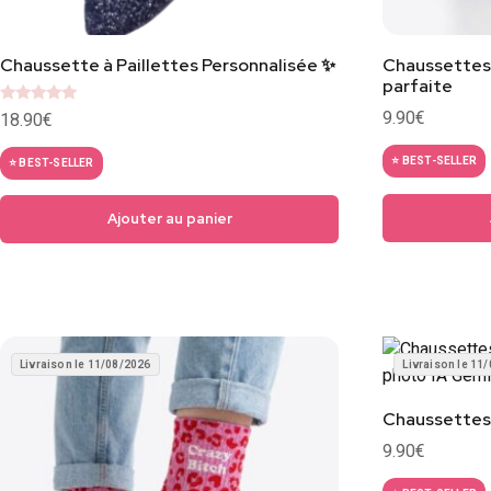
Chaussette à Paillettes Personnalisée ✨
Chaussettes 
parfaite
Note
9.90
€
18.90
€
4.8
sur 5
⭐ BEST-SELLER
⭐ BEST-SELLER
Ajouter au panier
Livraison le 11/08/2026
Livraison le 11
Chaussettes
9.90
€