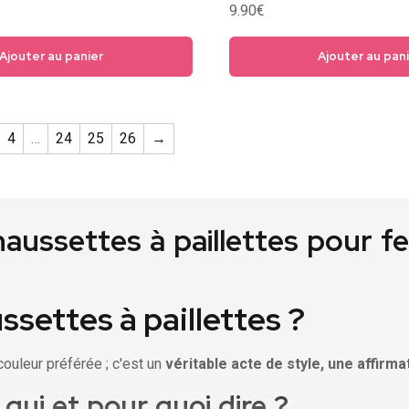
Note
9.90
€
4.67
sur 5
Ajouter au panier
Ajouter au pan
4
…
24
25
26
→
haussettes à paillettes pour 
settes à paillettes ?
couleur préférée ; c'est un
véritable acte de style, une affirma
qui et pour quoi dire ?