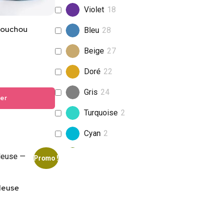
Violet
18
houchou
Bleu
28
Beige
27
Doré
22
Gris
24
ier
Turquoise
2
Cyan
2
Vert olive
5
Promo !
Orange
8
leuse
Bordeaux
1
Jaune
2