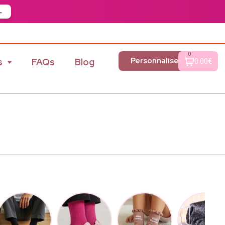
→
0
Personnaliser
s
FAQs
Blog
0.00€