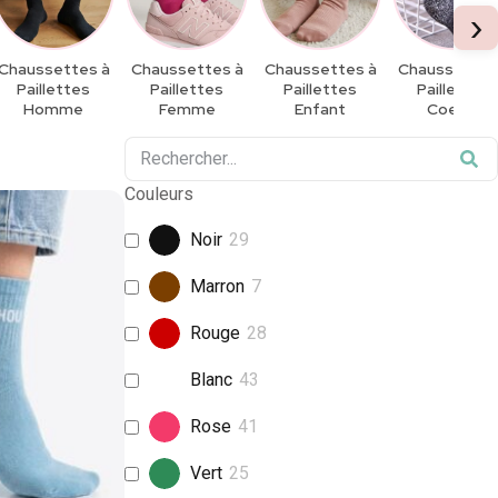
›
Chaussettes à
Chaussettes à
Chaussettes à
Chaussettes
Paillettes
Paillettes
Paillettes
Paillette​s
Homme
Femme
Enfant​
Coeurs
Couleurs
Noir
29
Marron
7
Rouge
28
Blanc
43
Rose
41
Vert
25