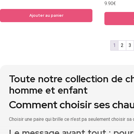
Note
9.90
€
4.67
sur 5
Ajouter au panier
1
2
3
Toute notre collection de c
homme et enfant
Comment choisir ses chaus
Choisir une paire qui brille ce n'est pa seulement choisir sa 
Le message avant tout : pour 