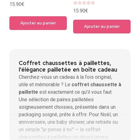
15.90
€
Note
15.90
€
5
sur 5
Ajouter au panier
Ajouter au panier
Coffret chaussettes à paillettes,
l'élégance pailletée en boîte cadeau
Cherchez-vous un cadeau à la fois original,
utile et mémorable ? Le
coffret chaussette à
paillette
est exactement ce qu'il vous faut.
Une sélection de paires pailletées
soigneusement choisies, présentée dans un
packaging soigné, prête à offrir. Pour Noël, un
anniversaire, une baby shower, une retraite ou
un simple "je pense à toi" — le coffret
chaussettes à paillettes ne déçoit jamais.