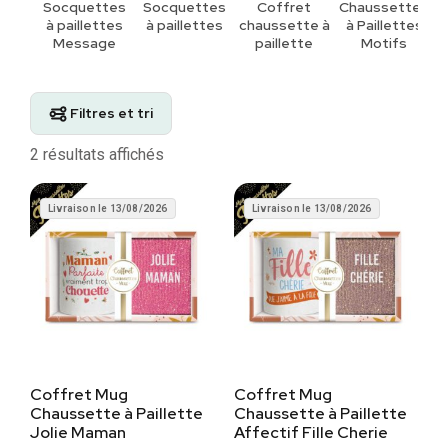
Socquettes
Socquettes
Coffret
Chaussettes
C
à paillettes
à paillettes
chaussette à
à Paillette​s
Message
paillette
Motifs
Filtres et tri
2 résultats affichés
Livraison le 13/08/2026
Livraison le 13/08/2026
Coffret Mug
Coffret Mug
Chaussette à Paillette
Chaussette à Paillette
Jolie Maman
Affectif Fille Cherie