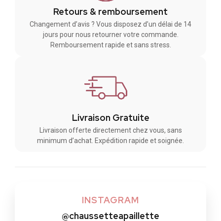
Retours & remboursement
Le coffret chaussettes à paillettes est le
Changement d’avis ? Vous disposez d’un délai de 14
cadeau parfait à glisser sous le sapin ou dans
jours pour nous retourner votre commande.
une hotte de Saint-Nicolas. Facile à emballer,
Remboursement rapide et sans stress.
léger à transporter, enthousiasmant à déballer.
Les enfants comme les adultes adorent l'idée
de recevoir plusieurs paires à la fois — surtout
quand elles brillent.
Les anniversaires
Livraison Gratuite
Pour un
anniversaire
, un coffret chaussettes
Livraison offerte directement chez vous, sans
pailletées thématique (couleurs de la
minimum d’achat. Expédition rapide et soignée.
personne, messages humoristiques, motifs
favoris) montre que vous connaissez vos
goûts. C'est personnel, c'est joyeux, c'est
exactement l'esprit d'un cadeau d'anniversaire
INSTAGRAM
réussi.
@chaussetteapaillette
Les enterrements de vie de