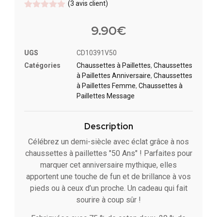
(
3
avis client)
Noté
3
5
sur
5 basé
9.90
€
sur
notations
client
UGS
CD10391V50
Catégories
Chaussettes à Paillette​s
,
Chaussettes
à Paillette​s Anniversaire
,
Chaussettes
à Paillettes Femme
,
Chaussettes à
Paillettes Message​
Description
Célébrez un demi-siècle avec éclat grâce à nos
chaussettes à paillettes "50 Ans" ! Parfaites pour
marquer cet anniversaire mythique, elles
apportent une touche de fun et de brillance à vos
pieds ou à ceux d’un proche. Un cadeau qui fait
sourire à coup sûr !