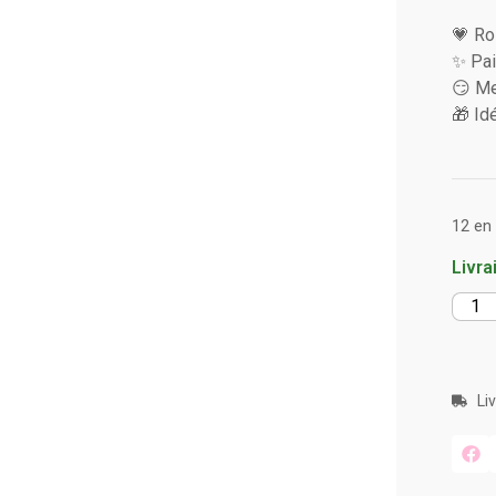
💗 Ro
✨ Pai
😏 Me
🎁 Id
12 en
Livra
Li