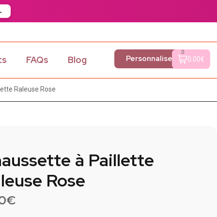
→
0
Personnaliser
ts
FAQs
Blog
0.00€
lette Raleuse Rose
aussette à Paillette
leuse Rose
90
€