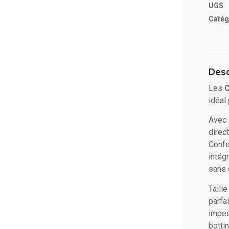
UGS
Catég
Desc
Les
C
idéal
Avec 
direc
Confe
intég
sans 
Taill
parfa
impec
botti