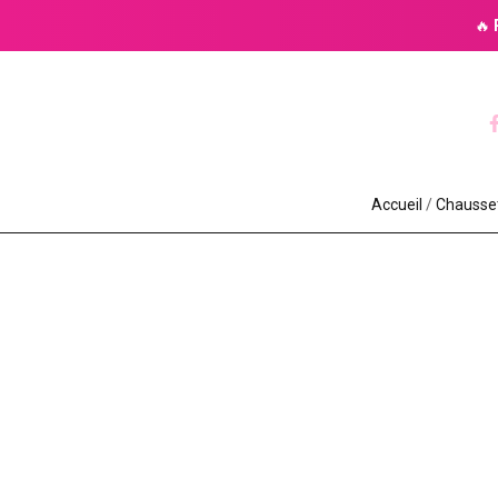
🔥
Accueil
/
Chaussett