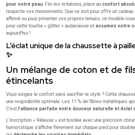
pour votre peau
. Fini les irritations, place au
confort absol
respecte vos mouvements. Que ce soit pour offrir un cadeau 
affirmé ou pour pimenter vos propres tenues, ce modèle rose
pour cette touche « glitter » audacieuse et
assumez votre cô
aujourd’hui !
L’éclat unique de la chaussette à paill
✨
Un mélange de coton et de fil
étincelants
Vous exigez le confort sans sacrifier le style ? Cette chauss
une respirabilité optimale. Les 11 % de fibres métalliques aj
C’est
l’alliance parfaite entre douceur naturelle et éclat
L’inscription « Râleuse » est brodée avec une précision chiru
humoristique s’affiche fièrement sur chaque pied pour doubler 
qui
déclenche les sourires immédiats
.