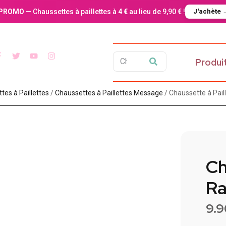
PROMO
— Chaussettes à paillettes à
4 €
au lieu de 9,90 € !
J'achète 
Produi
es à Paillette​s
/
Chaussettes à Paillettes Message​
/ Chaussette à Pail
Ch
Ra
9.