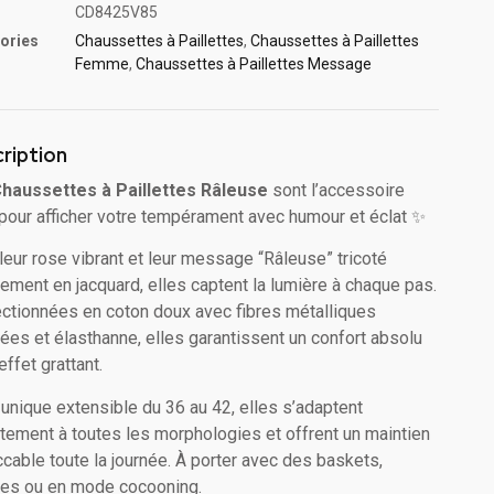
CD8425V85
ories
Chaussettes à Paillette​s
,
Chaussettes à Paillettes
Femme
,
Chaussettes à Paillettes Message​
ription
haussettes à Paillettes Râleuse
sont l’accessoire
 pour afficher votre tempérament avec humour et éclat ✨
leur rose vibrant et leur message “Râleuse” tricoté
tement en jacquard, elles captent la lumière à chaque pas.
ctionnées en coton doux avec fibres métalliques
rées et élasthanne, elles garantissent un confort absolu
effet grattant.
e unique extensible du 36 au 42, elles s’adaptent
itement à toutes les morphologies et offrent un maintien
cable toute la journée. À porter avec des baskets,
nes ou en mode cocooning.