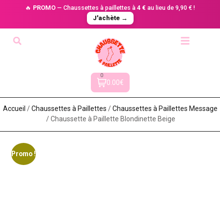
🔥
PROMO
— Chaussettes à paillettes à
4 €
au lieu de 9,90 € !
J'achète →
0
0.00€
Accueil
/
Chaussettes à Paillette​s
/
Chaussettes à Paillettes Message​
/ Chaussette à Paillette Blondinette Beige
Promo !