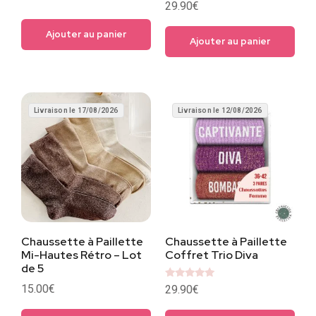
29.90
€
Ajouter au panier
Ajouter au panier
Livraison le 17/08/2026
Livraison le 12/08/2026
Chaussette à Paillette
Chaussette à Paillette
Mi-Hautes Rétro – Lot
Coffret Trio Diva
de 5​
Note
15.00
€
29.90
€
5
sur 5