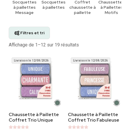
Socquettes
Socquettes
Coffret
Chaussettes
C
à paillettes
à paillettes
chaussette à
à Paillette​s
Message
paillette
Motifs
Filtres et tri
Affichage de 1–12 sur 19 résultats
Livraison le 12/08/2026
Livraison le 12/08/2026
Chaussette à Paillette
Chaussette à Paillette
Coffret Trio Unique
Coffret Trio Fabuleuse