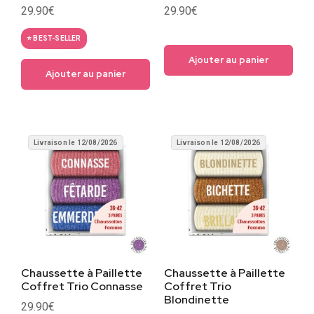
Note
Note
29.90
€
29.90
€
4.5
5
sur 5
sur 5
⭐ BEST-SELLER
Ajouter au panier
Ajouter au panier
Livraison le 12/08/2026
Livraison le 12/08/2026
Chaussette à Paillette
Chaussette à Paillette
Coffret Trio Connasse
Coffret Trio
Blondinette
29.90
€