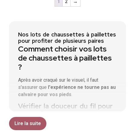
1
2
→
Nos lots de chaussettes à paillettes
pour profiter de plusieurs paires
Comment choisir vos lots
de chaussettes à paillettes
?
Après avoir craqué sur le visuel, il faut
s'assurer que
l'expérience ne tourne pas au
calvaire pour vos pieds
.
Vérifier la douceur du fil pour
un confort durable
Lire la suite
Vous voyez le problème ? Le fil métallisé peut
parfois gratter la peau. Il faut absolument