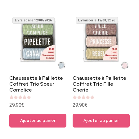
Livraison le 12/08/2026
Livraison le 12/08/2026
Chaussette à Paillette
Chaussette à Paillette
Coffret Trio Soeur
Coffret Trio Fille
Complice
Cherie
Note
Note
29.90
€
29.90
€
5
5
sur 5
sur 5
Ajouter au panier
Ajouter au panier