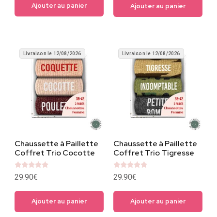
Ajouter au panier
Ajouter au panier
Livraison le 12/08/2026
Livraison le 12/08/2026
Chaussette à Paillette
Chaussette à Paillette
Coffret Trio Cocotte
Coffret Trio Tigresse
Note
Note
29.90
€
29.90
€
5
4.5
sur 5
sur 5
Ajouter au panier
Ajouter au panier