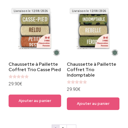
Livraison le 12/08/2026
Livraison le 12/08/2026
Chaussette à Paillette
Chaussette à Paillette
Coffret Trio Casse Pied
Coffret Trio
Indomptable
Note
29.90
€
5
Note
29.90
€
sur 5
5
sur 5
Ajouter au panier
Ajouter au panier