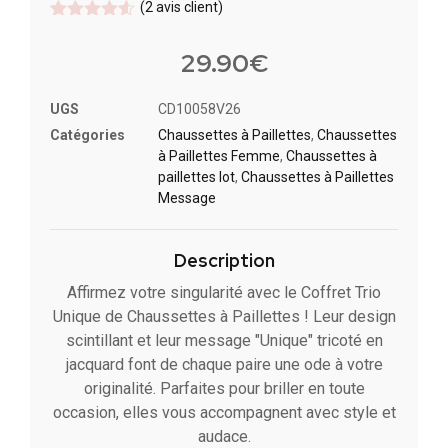
(
2
avis client)
Noté
2
4.5
sur 5
29.90
€
basé sur
notations
client
UGS
CD10058V26
Catégories
Chaussettes à Paillette​s
,
Chaussettes
à Paillettes Femme
,
Chaussettes à
paillettes lot​
,
Chaussettes à Paillettes
Message​
Description
Affirmez votre singularité avec le Coffret Trio
Unique de Chaussettes à Paillettes ! Leur design
scintillant et leur message "Unique" tricoté en
jacquard font de chaque paire une ode à votre
originalité. Parfaites pour briller en toute
occasion, elles vous accompagnent avec style et
audace.