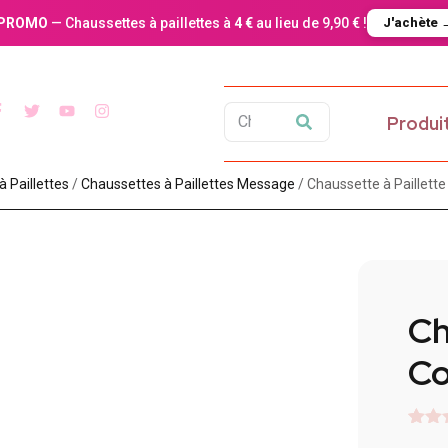
PROMO
— Chaussettes à paillettes à
4 €
au lieu de 9,90 € !
J'achète 
Produi
 Paillette​s
/
Chaussettes à Paillettes Message​
/ Chaussette à Paillette
Ch
Co
Noté
2