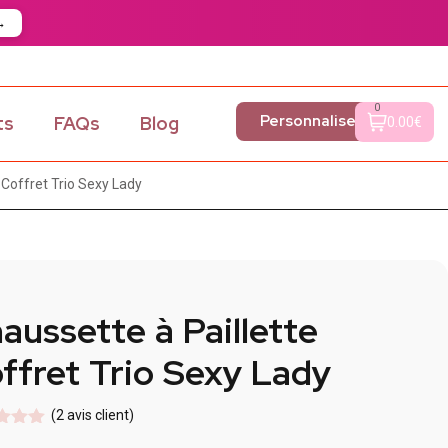
→
0
Personnaliser
ts
FAQs
Blog
0.00€
 Coffret Trio Sexy Lady
aussette à Paillette
ffret Trio Sexy Lady
(
2
avis client)
5
sur