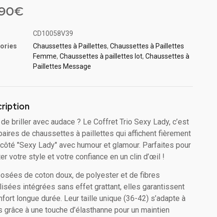
sé
.90
€
ions
CD10058V39
ories
Chaussettes à Paillette​s
,
Chaussettes à Paillettes
Femme
,
Chaussettes à paillettes lot​
,
Chaussettes à
Paillettes Message​
ription
 de briller avec audace ? Le Coffret Trio Sexy Lady, c’est
 paires de chaussettes à paillettes qui affichent fièrement
 côté "Sexy Lady" avec humour et glamour. Parfaites pour
er votre style et votre confiance en un clin d’œil !
sées de coton doux, de polyester et de fibres
lisées intégrées sans effet grattant, elles garantissent
nfort longue durée. Leur taille unique (36-42) s’adapte à
s grâce à une touche d’élasthanne pour un maintien