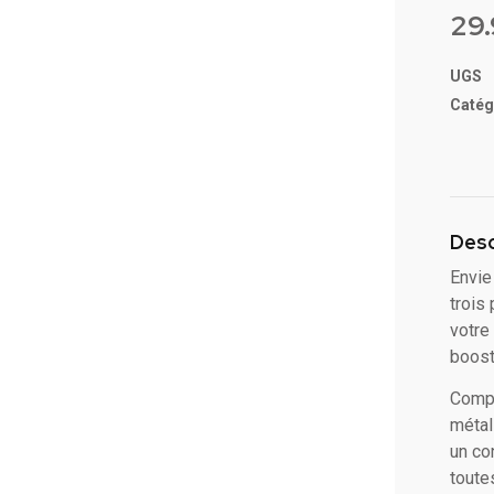
5 ba
29
sur
notat
client
UGS
Catég
Desc
Envie
trois
votre
boost
Compo
métal
un co
toute