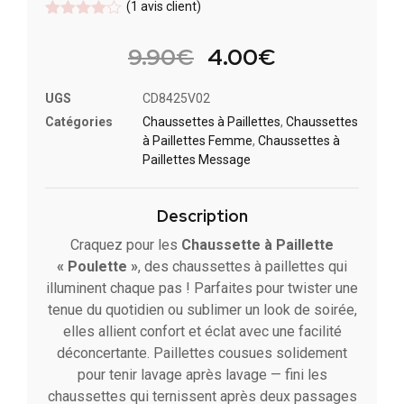
(
1
avis client)
Noté
1
4
sur 5
9.90
€
4.00
€
basé
sur
notation
UGS
CD8425V02
client
Catégories
Chaussettes à Paillette​s
,
Chaussettes
à Paillettes Femme
,
Chaussettes à
Paillettes Message​
Description
Craquez pour les
Chaussette à Paillette
« Poulette »
, des chaussettes à paillettes qui
illuminent chaque pas ! Parfaites pour twister une
tenue du quotidien ou sublimer un look de soirée,
elles allient confort et éclat avec une facilité
déconcertante. Paillettes cousues solidement
pour tenir lavage après lavage — fini les
chaussettes qui ternissent après deux passages