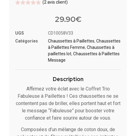
(
2
avis client)
Noté
2
5
sur
5 basé
29.90
€
sur
notations
client
UGS
CD10058V33
Catégories
Chaussettes à Paillette​s
,
Chaussettes
à Paillettes Femme
,
Chaussettes à
paillettes lot​
,
Chaussettes à Paillettes
Message​
Description
Affirmez votre éclat avec le Coffret Trio
Fabuleuse à Paillettes ! Ces chaussettes ne se
contentent pas de briller, elles portent haut et fort
le message “Fabuleuse” pour booster votre
confiance et faire sourire autour de vous.
Composées d’un mélange de coton doux, de