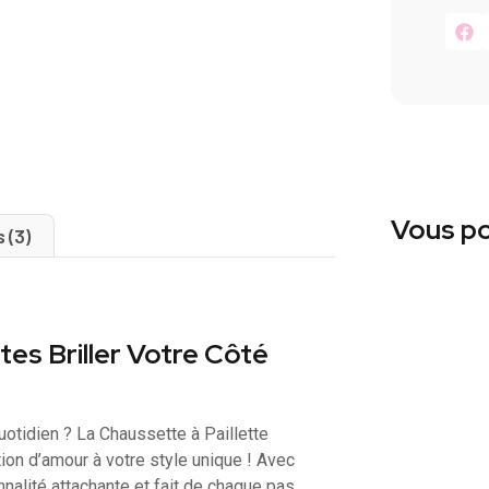
Vous po
s (3)
tes Briller Votre Côté
uotidien ? La Chaussette à Paillette
tion d’amour à votre style unique ! Avec
nalité attachante et fait de chaque pas