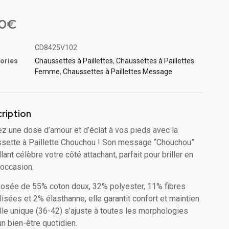
4.67
5
90
€
 sur
ions
CD8425V102
ories
Chaussettes à Paillette​s
,
Chaussettes à Paillettes
Femme
,
Chaussettes à Paillettes Message​
ription
ez une dose d’amour et d’éclat à vos pieds avec la
sette à Paillette Chouchou ! Son message “Chouchou”
llant célèbre votre côté attachant, parfait pour briller en
 occasion.
sée de 55% coton doux, 32% polyester, 11% fibres
lisées et 2% élasthanne, elle garantit confort et maintien.
ille unique (36-42) s’ajuste à toutes les morphologies
un bien-être quotidien.