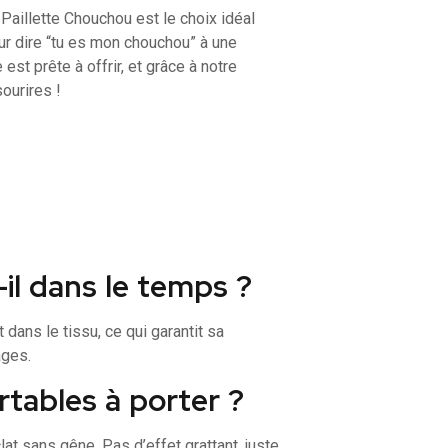
Paillette Chouchou est le choix idéal
ur dire “tu es mon chouchou” à une
st prête à offrir, et grâce à notre
sourires !
il dans le temps ?
ans le tissu, ce qui garantit sa
ages.
rtables à porter ?
lat sans gêne. Pas d’effet grattant, juste