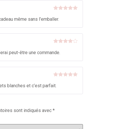
Note
5
sur
ai cadeau même sans l’emballer.
5
Note
4
referai peut-être une commande.
sur 5
Note
5
sur
s blanches et c’est parfait.
5
toires sont indiqués avec
*