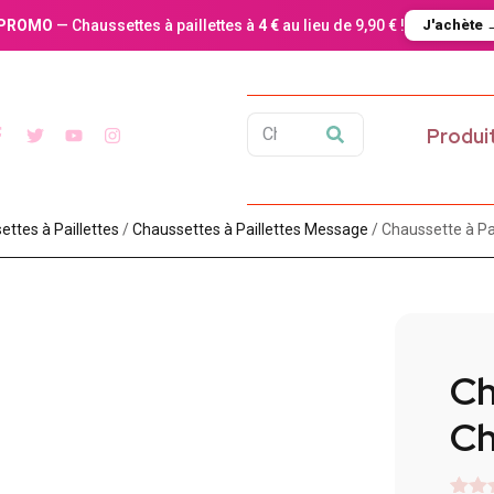
PROMO
— Chaussettes à paillettes à
4 €
au lieu de 9,90 € !
J'achète 
Produi
ttes à Paillette​s
/
Chaussettes à Paillettes Message​
/ Chaussette à Pa
Ch
C