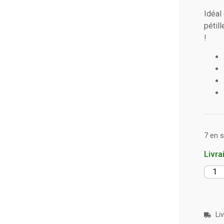
Idéal
pétil
!
7 en 
Livra
Li