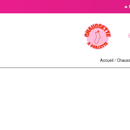
🔥
Accueil
/
Chausse