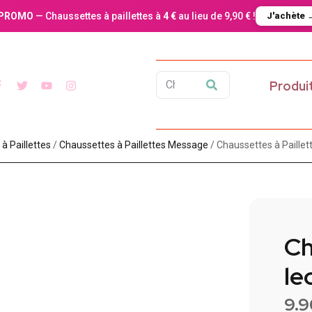
PROMO
— Chaussettes à paillettes à
4 €
au lieu de 9,90 € !
J'achète 
Produi
 Paillette​s
/
Chaussettes à Paillettes Message​
/ Chaussettes à Paillet
Ch
le
9.