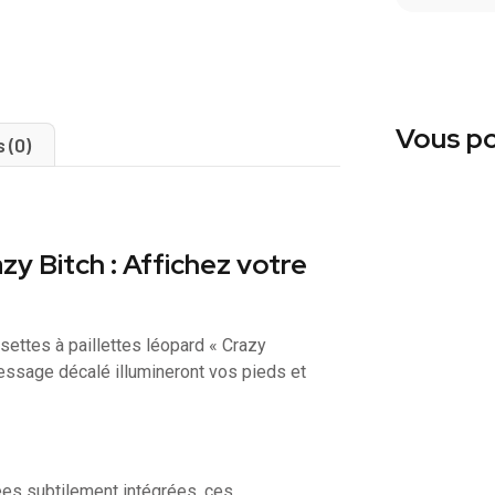
Vous po
s (0)
zy Bitch : Affichez votre
settes à paillettes léopard « Crazy
message décalé illumineront vos pieds et
rées subtilement intégrées, ces