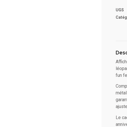
UGS
Catég
Desc
Affic
léopa
fun f
Compo
métal
garan
ajust
Le ca
anniv