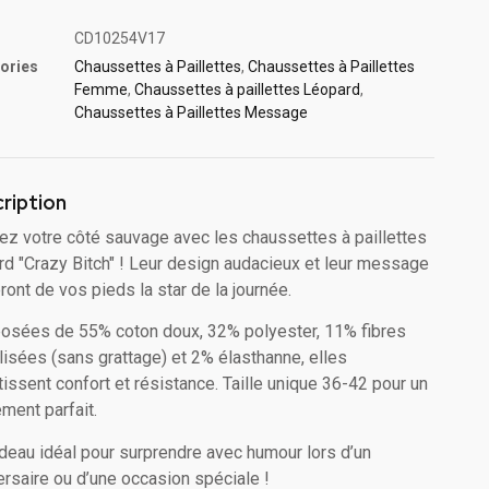
CD10254V17
ories
Chaussettes à Paillette​s
,
Chaussettes à Paillettes
Femme
,
Chaussettes à paillettes Léopard
,
Chaussettes à Paillettes Message​
ription
hez votre côté sauvage avec les chaussettes à paillettes
rd "Crazy Bitch" ! Leur design audacieux et leur message
eront de vos pieds la star de la journée.
sées de 55% coton doux, 32% polyester, 11% fibres
lisées (sans grattage) et 2% élasthanne, elles
tissent confort et résistance. Taille unique 36-42 pour un
ement parfait.
deau idéal pour surprendre avec humour lors d’un
ersaire ou d’une occasion spéciale !