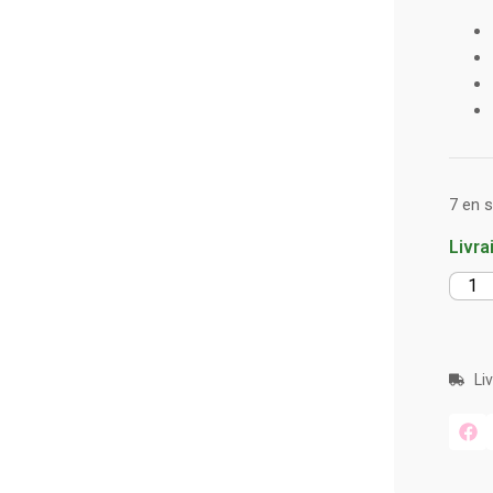
7 en 
Livra
Li