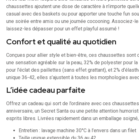
chaussettes ajoutent une dose de caractère à n’importe quell
casual avec des baskets ou pour apporter une touche fun sous
une soirée entre amis ou une journée cocooning. Associez-les
laissez-les dépasser pour un effet playful assumé !
Confort et qualité au quotidien
Conçues pour allier style et bien-être, ces chaussettes so
une sensation agréable sur la peau, 32% de polyester pour la
pour l’éclat des paillettes (sans effet grattant), et 2% d’élasth
unique 36-42, elles s’ajustent à toutes les morphologies avec
L’idée cadeau parfaite
Offrez un cadeau qui sort de l’ordinaire avec ces chaussettes
anniversaire, un Secret Santa ou une petite attention humoris
esprits libres. Livrées rapidement dans un emballage soigné, e
Entretien : lavage machine 30°C à l’envers dans un filet
Taille unique extensible du 36 au 42