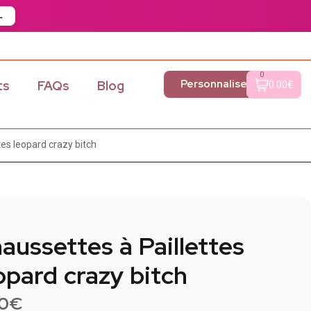
→
0
Personnaliser
ts
FAQs
Blog
0.00€
tes leopard crazy bitch
aussettes à Paillettes
opard crazy bitch
90
€