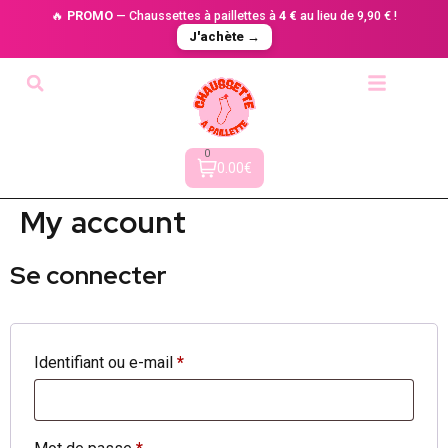
🔥
PROMO
— Chaussettes à paillettes à
4 €
au lieu de 9,90 € !
J'achète →
0
0.00€
My account
Se connecter
Identifiant ou e-mail
*