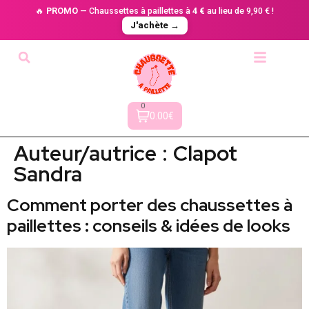
🔥
PROMO
— Chaussettes à paillettes à
4 €
au lieu de 9,90 € !
J'achète →
0
0.00€
Auteur/autrice :
Clapot
Sandra
Comment porter des chaussettes à
paillettes : conseils & idées de looks