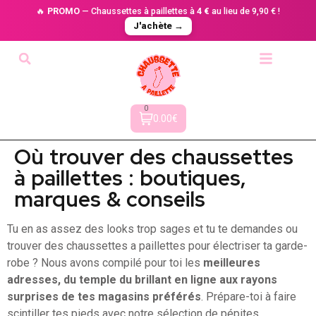
🔥
PROMO
— Chaussettes à paillettes à
4 €
au lieu de 9,90 € !
J'achète →
0
0.00€
Où trouver des chaussettes
à paillettes : boutiques,
marques & conseils
Tu en as assez des looks trop sages et tu te demandes ou
trouver des chaussettes a paillettes pour électriser ta garde-
robe ? Nous avons compilé pour toi les
meilleures
adresses, du temple du brillant en ligne aux rayons
surprises de tes magasins préférés
. Prépare-toi à faire
scintiller tes pieds avec notre sélection de pépites