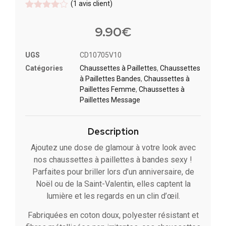
(
1
avis client)
Noté
1
4
sur 5
9.90
€
basé
sur
notation
UGS
CD10705V10
client
Catégories
Chaussettes à Paillette​s
,
Chaussettes
à Paillettes Bandes​
,
Chaussettes à
Paillettes Femme
,
Chaussettes à
Paillettes Message​
Description
Ajoutez une dose de glamour à votre look avec
nos chaussettes à paillettes à bandes sexy !
Parfaites pour briller lors d’un anniversaire, de
Noël ou de la Saint-Valentin, elles captent la
lumière et les regards en un clin d’œil.
Fabriquées en coton doux, polyester résistant et