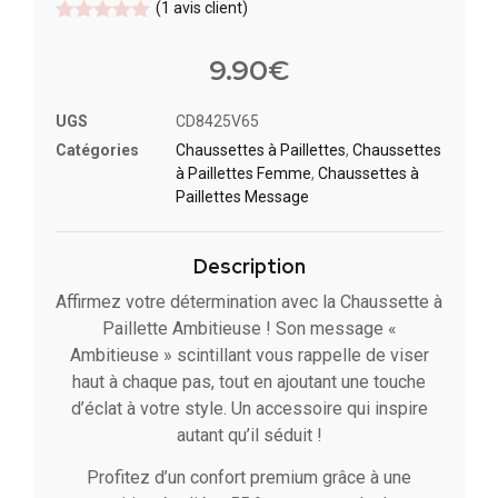
(
1
avis client)
Noté
1
5
sur
5 basé
9.90
€
sur
notation
client
UGS
CD8425V65
Catégories
Chaussettes à Paillette​s
,
Chaussettes
à Paillettes Femme
,
Chaussettes à
Paillettes Message​
Description
Affirmez votre détermination avec la Chaussette à
Paillette Ambitieuse ! Son message «
Ambitieuse » scintillant vous rappelle de viser
haut à chaque pas, tout en ajoutant une touche
d’éclat à votre style. Un accessoire qui inspire
autant qu’il séduit !
Profitez d’un confort premium grâce à une