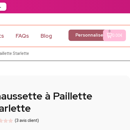
→
0
Personnaliser
ts
FAQs
Blog
0.00€
illette Starlette
aussette à Paillette
arlette
(
3
avis client)
5
sur