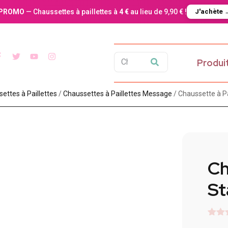
PROMO
— Chaussettes à paillettes à
4 €
au lieu de 9,90 € !
J'achète 
Produi
ettes à Paillette​s
/
Chaussettes à Paillettes Message​
/ Chaussette à Pa
Ch
St
Noté
3