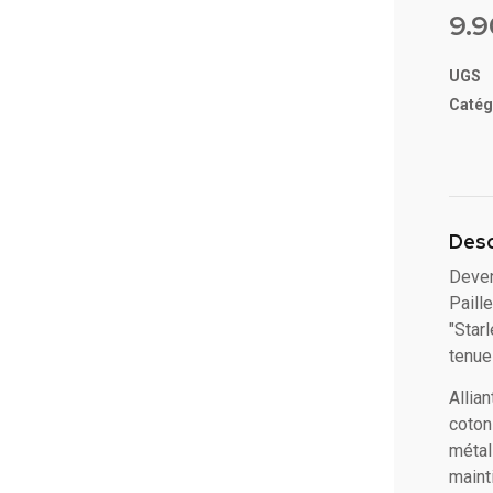
5 ba
9.
sur
notat
client
UGS
Catég
Desc
Deven
Paill
"Star
tenue
Allia
coton
métal
maint