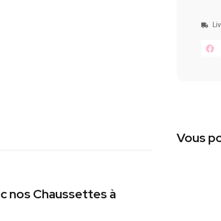
Li
Vous po
ec nos Chaussettes à