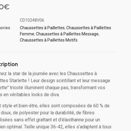
sé
90
€
ions
CD10248V06
ories
Chaussettes à Paillette​s
,
Chaussettes à Paillettes
Femme
,
Chaussettes à Paillettes Message​
,
Chaussettes à Paillette​s Motifs
ription
ez la star de la journée avec les Chaussettes à
ettes Starlette ! Leur design scintillant et leur message
lette" tricoté illuminent chaque pas, transformant vos
s en véritables looks de diva.
nt style et bien-être, elles sont composées de 60 % de
 doux, de polyester pour la durabilité, de fibres
lisées sans effet grattant et d’élasthanne pour un
ien optimal. Taille unique 36-42, elles s’adaptent à tous