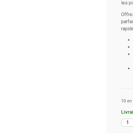
les p
Offre
parfa
rapid
10 en
Livra