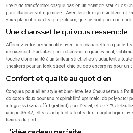
Envie de transformer chaque pas en un éclat de star ? Les Cha
pour illuminer votre journée ! Avec leur design scintillant et l
vous placent sous les projecteurs, que ce soit pour une sorti
Une chaussette qui vous ressemble
Affirmez votre personnalité avec ces chaussettes à paillettes
mouvement. Parfaites pour rehausser un jean casual, sublime
touche d’originalité à un tailleur strict, elles s’adaptent à to
sneakers pour un look street-chic ou des escarpins pour un st
Confort et qualité au quotidien
Conçues pour allier style et bien-être, les Chaussettes à Pa
de coton doux pour une respirabilité optimale, de polyester p
intégrées (sans effet grattant) pour l’éclat, et de 2 % d’élastha
unique 36-42, elles s’adaptent à toutes les morphologies av
heures de port.
L’idée cadeau parfaite