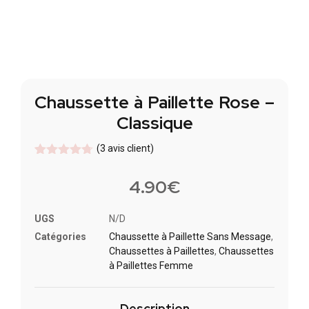
Chaussette à Paillette Rose –
Classique
(
3
avis client)
Noté
3
4.67
sur 5
4.90
€
basé sur
notations
client
UGS
N/D
Catégories
Chaussette à Paillette Sans Message
,
Chaussettes à Paillette​s
,
Chaussettes
à Paillettes Femme
Description