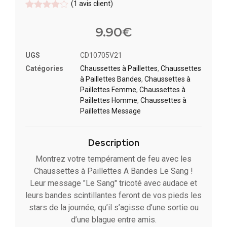
(
1
avis client)
Noté
1
4
sur 5
9.90
€
basé
sur
notation
UGS
CD10705V21
client
Catégories
Chaussettes à Paillette​s
,
Chaussettes
à Paillettes Bandes​
,
Chaussettes à
Paillettes Femme
,
Chaussettes à
Paillettes Homme
,
Chaussettes à
Paillettes Message​
Description
Montrez votre tempérament de feu avec les
Chaussettes à Paillettes A Bandes Le Sang !
Leur message "Le Sang" tricoté avec audace et
leurs bandes scintillantes feront de vos pieds les
stars de la journée, qu’il s’agisse d’une sortie ou
d’une blague entre amis.