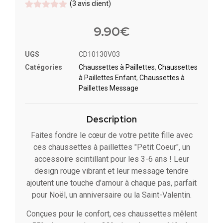
(
3
avis client)
Noté
3
5
sur
5 basé
9.90
€
sur
notations
client
UGS
CD10130V03
Catégories
Chaussettes à Paillette​s
,
Chaussettes
à Paillettes Enfant​
,
Chaussettes à
Paillettes Message​
Description
Faites fondre le cœur de votre petite fille avec
ces chaussettes à paillettes "Petit Coeur", un
accessoire scintillant pour les 3-6 ans ! Leur
design rouge vibrant et leur message tendre
ajoutent une touche d’amour à chaque pas, parfait
pour Noël, un anniversaire ou la Saint-Valentin.
Conçues pour le confort, ces chaussettes mêlent