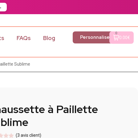
→
0
Personnaliser
ts
FAQs
Blog
0.00€
aillette Sublime
aussette à Paillette
blime
(
3
avis client)