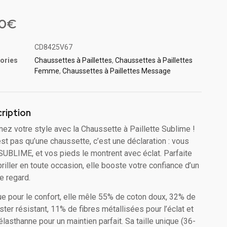
5
sur
sé
90
€
ions
CD8425V67
ories
Chaussettes à Paillette​s
,
Chaussettes à Paillettes
Femme
,
Chaussettes à Paillettes Message​
ription
inez votre style avec la Chaussette à Paillette Sublime !
est pas qu’une chaussette, c’est une déclaration : vous
SUBLIME, et vos pieds le montrent avec éclat. Parfaite
briller en toute occasion, elle booste votre confiance d’un
e regard.
e pour le confort, elle mêle 55% de coton doux, 32% de
ster résistant, 11% de fibres métallisées pour l’éclat et
élasthanne pour un maintien parfait. Sa taille unique (36-