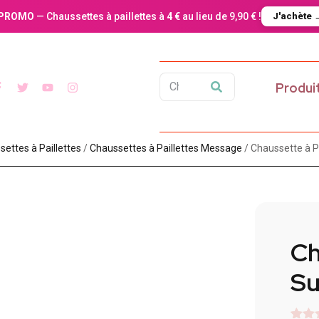
PROMO
— Chaussettes à paillettes à
4 €
au lieu de 9,90 € !
J'achète 
Produi
ettes à Paillette​s
/
Chaussettes à Paillettes Message​
/ Chaussette à P
Ch
Su