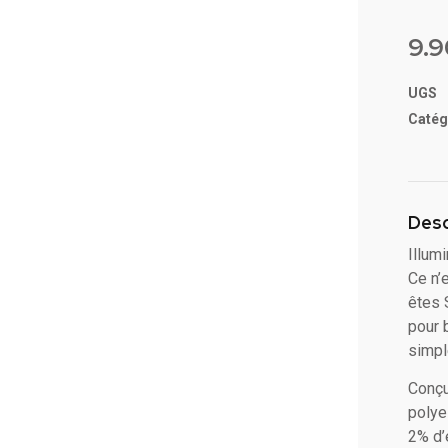
Noté
3
5 ba
9.
sur
notat
client
UGS
Catég
Desc
Illum
Ce n’
êtes 
pour 
simpl
Conçu
polye
2% d’