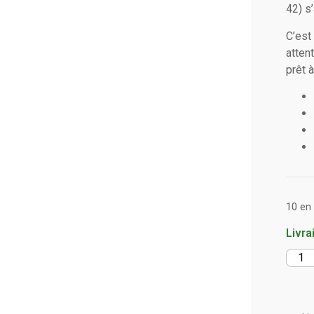
42) s
C’est
atten
prêt à
10 en
Livra