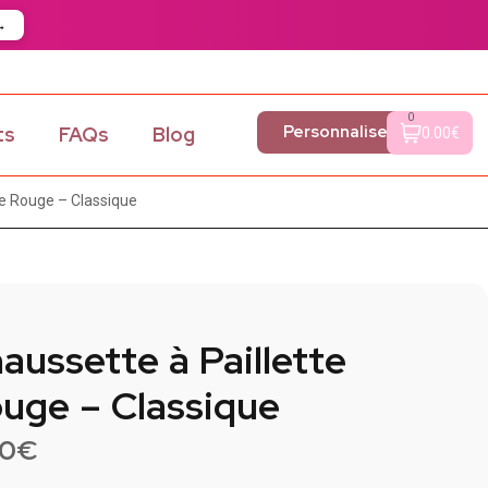
→
0
Personnaliser
ts
FAQs
Blog
0.00€
te Rouge – Classique
aussette à Paillette
uge – Classique
90
€