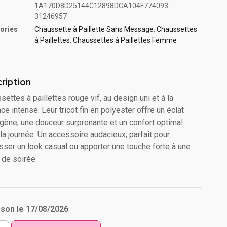
1A170D8D25144C12898DCA104F774093-
31246957
ories
Chaussette à Paillette Sans Message
,
Chaussettes
à Paillette​s
,
Chaussettes à Paillettes Femme
ription
settes à paillettes rouge vif, au design uni et à la
nce intense. Leur tricot fin en polyester offre un éclat
ène, une douceur surprenante et un confort optimal
 la journée. Un accessoire audacieux, parfait pour
sser un look casual ou apporter une touche forte à une
 de soirée.
ison le 17/08/2026