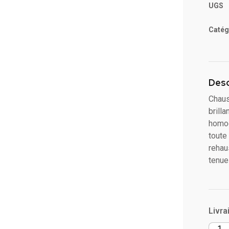
UGS
Catég
Desc
Chaus
brilla
homog
toute
rehau
tenue
Livra