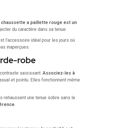
e
chaussette a paillette rouge est un
njecter du caractère dans sa tenue.
est l’accessoire idéal pour les jours où
pas inaperçues.
arde-robe
contraste saisissant.
Associez-les à
asual et pointu. Elles fonctionnent même
es rehaussent une tenue sobre sans la
férence
.