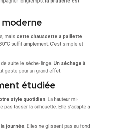
compagner longtemps,
la praticité est
ie moderne
le, mais
cette chaussette a paillette
30°C suffit amplement. C’est simple et
t de suite le sèche-linge.
Un séchage à
tit geste pour un grand effet.
ment étudiée
otre style quotidien
. La hauteur mi-
e pas tasser la silhouette. Elle s’adapte à
 la journée
. Elles ne glissent pas au fond