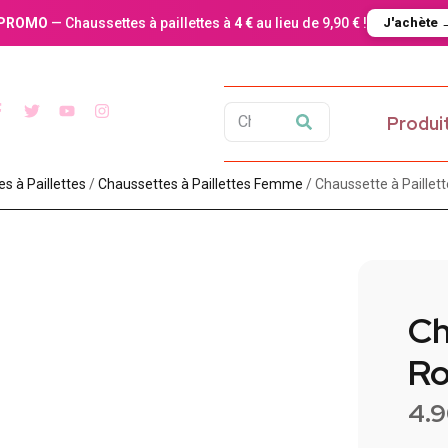
PROMO
— Chaussettes à paillettes à
4 €
au lieu de 9,90 € !
J'achète 
Produi
 à Paillette​s
/
Chaussettes à Paillettes Femme
/ Chaussette à Paillet
Ch
Ro
4.