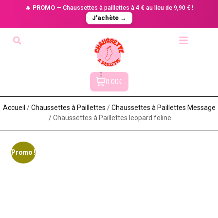
🔥
PROMO
— Chaussettes à paillettes à
4 €
au lieu de 9,90 € !
J'achète →
0
0.00€
Accueil
/
Chaussettes à Paillette​s
/
Chaussettes à Paillettes Message​
/ Chaussettes à Paillettes leopard feline
Promo !