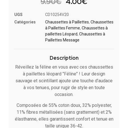
9.90
€
4.00
€
UGS
CD10254V20
Catégories
Chaussettes à Paillette​s
,
Chaussettes
à Paillettes Femme
,
Chaussettes à
paillettes Léopard
,
Chaussettes à
Paillettes Message​
Description
Réveillez la féline en vous avec ces chaussettes
à paillettes léopard "Féline" ! Leur design
sauvage et scintillant ajoute une touche d’audace
à vos tenues, pour rugir de style en toute
occasion.
Composées de 55% coton doux, 32% polyester,
11% fibres métallisées (sans grattement) et 2%
élasthanne, elles garantissent confort et tenue en
taille unique 36-42.