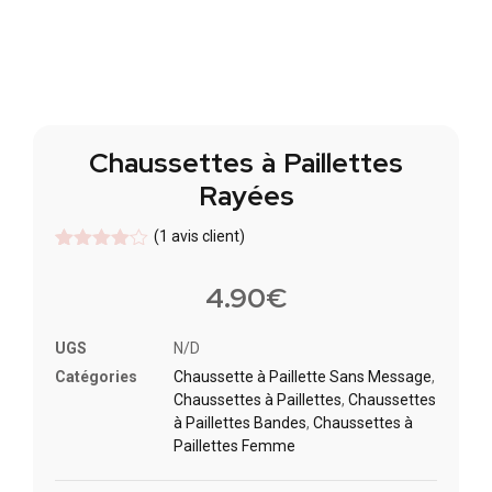
Chaussettes à Paillettes
Rayées
(
1
avis client)
Noté
1
4
sur 5
4.90
€
basé
sur
notation
UGS
N/D
client
Catégories
Chaussette à Paillette Sans Message
,
Chaussettes à Paillette​s
,
Chaussettes
à Paillettes Bandes​
,
Chaussettes à
Paillettes Femme