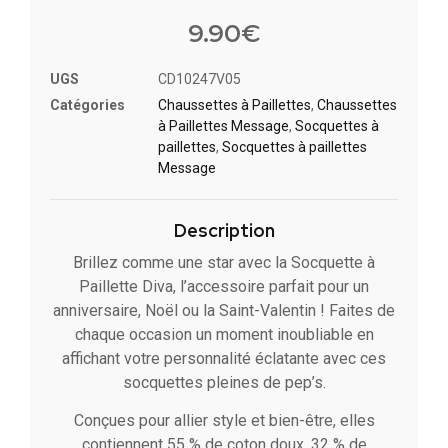
Noté
1
4
sur 5
9.90
€
basé
sur
notation
UGS
CD10247V05
client
Catégories
Chaussettes à Paillette​s
,
Chaussettes
à Paillettes Message​
,
Socquettes à
paillettes
,
Socquettes à paillettes
Message
Description
Brillez comme une star avec la Socquette à
Paillette Diva, l’accessoire parfait pour un
anniversaire, Noël ou la Saint-Valentin ! Faites de
chaque occasion un moment inoubliable en
affichant votre personnalité éclatante avec ces
socquettes pleines de pep’s.
Conçues pour allier style et bien-être, elles
contiennent 55 % de coton doux, 32 % de