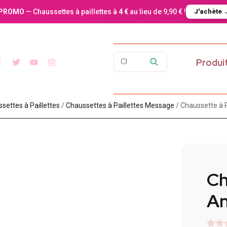
PROMO
— Chaussettes à paillettes à
4 €
au lieu de 9,90 € !
J'achète 
Produi
settes à Paillette​s
/
Chaussettes à Paillettes Message​
/ Chaussette à P
Ch
A