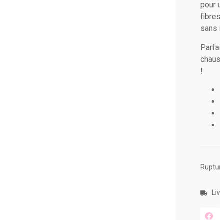
pour u
fibre
sans i
Parfa
chaus
!
Ruptu
Li