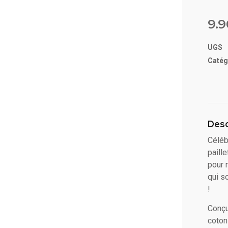
Noté
1
5 ba
9.
sur
notati
client
UGS
Catég
Desc
Céléb
paille
pour 
qui s
!
Conçu
coton