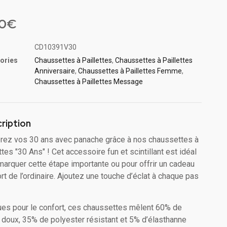
5
sur
sé
90
€
on
CD10391V30
ories
Chaussettes à Paillette​s
,
Chaussettes à Paillette​s
Anniversaire
,
Chaussettes à Paillettes Femme
,
Chaussettes à Paillettes Message​
ription
rez vos 30 ans avec panache grâce à nos chaussettes à
ttes "30 Ans" ! Cet accessoire fun et scintillant est idéal
marquer cette étape importante ou pour offrir un cadeau
ort de l’ordinaire. Ajoutez une touche d’éclat à chaque pas
es pour le confort, ces chaussettes mêlent 60% de
 doux, 35% de polyester résistant et 5% d’élasthanne