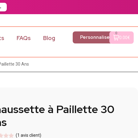
→
0
Personnaliser
ts
FAQs
Blog
0.00€
aillette 30 Ans
aussette à Paillette 30
ns
(
1
avis client)