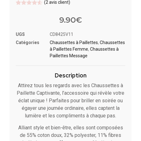
(
2
avis client)
Noté
2
4.5
sur 5
9.90
€
basé sur
notations
client
UGS
CD8425V11
Catégories
Chaussettes à Paillette​s
,
Chaussettes
à Paillettes Femme
,
Chaussettes à
Paillettes Message​
Description
Attirez tous les regards avec les Chaussettes à
Paillette Captivante, l’accessoire qui révèle votre
éclat unique ! Parfaites pour briller en soirée ou
égayer une journée ordinaire, elles captent la
lumière et les compliments à chaque pas.
Alliant style et bien-être, elles sont composées
de 55% coton doux, 32% polyester, 11% fibres