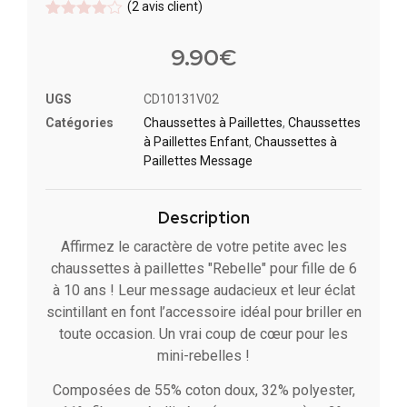
(
2
avis client)
Noté
2
4
sur 5
9.90
€
basé
sur
notations
UGS
CD10131V02
client
Catégories
Chaussettes à Paillette​s
,
Chaussettes
à Paillettes Enfant​
,
Chaussettes à
Paillettes Message​
Description
Affirmez le caractère de votre petite avec les
chaussettes à paillettes "Rebelle" pour fille de 6
à 10 ans ! Leur message audacieux et leur éclat
scintillant en font l’accessoire idéal pour briller en
toute occasion. Un vrai coup de cœur pour les
mini-rebelles !
Composées de 55% coton doux, 32% polyester,