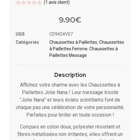
(
1
avis client)
Noté
1
5
sur
5 basé
9.90
€
sur
notation
client
UGS
CD9424V07
Catégories
Chaussettes à Paillette​s
,
Chaussettes
à Paillettes Femme
,
Chaussettes à
Paillettes Message​
Description
Affichez votre charme avec les Chaussettes à
Paillettes Jolie Nana ! Leur message tricoté
“Jolie Nana” et leurs éclats scintillants font de
chaque pas une célébration de votre personnalité.
Parfaites pour briller en toute occasion !
Conçues en coton doux, polyester résistant et
fibres métallisées non irritantes, elles offrent un