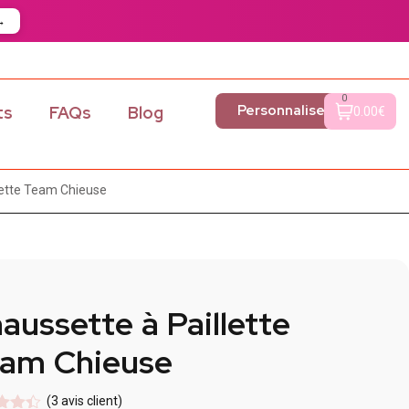
→
0
Personnaliser
ts
FAQs
Blog
0.00€
lette Team Chieuse
aussette à Paillette
am Chieuse
(
3
avis client)