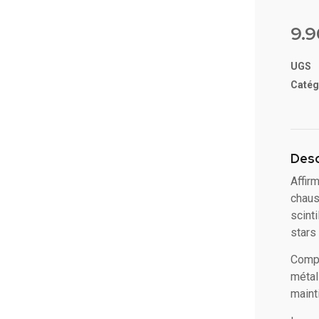
Noté
3
sur 
9.
basé
sur
notat
UGS
client
Catég
Desc
Affir
chaus
scint
stars
Compo
métal
maint