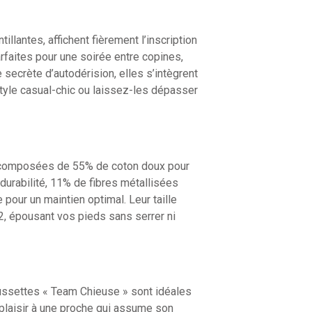
llantes, affichent fièrement l’inscription
faites pour une soirée entre copines,
ecrète d’autodérision, elles s’intègrent
tyle casual-chic ou laissez-les dépasser
nt composées de 55% de coton doux pour
durabilité, 11% de fibres métallisées
 pour un maintien optimal. Leur taille
2, épousant vos pieds sans serrer ni
haussettes « Team Chieuse » sont idéales
e plaisir à une proche qui assume son