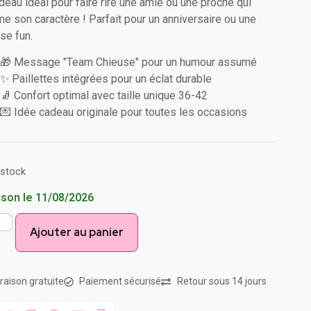
deau idéal pour faire rire une amie ou une proche qui
e son caractère ! Parfait pour un anniversaire ou une
ise fun.
🎁 Message "Team Chieuse" pour un humour assumé
✨ Paillettes intégrées pour un éclat durable
🧦 Confort optimal avec taille unique 36-42
💌 Idée cadeau originale pour toutes les occasions
 stock
ison le 11/08/2026
Ajouter au panier
vraison gratuite
Paiement sécurisé
Retour sous 14 jours