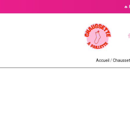
🔥
Accueil
/
Chaussett