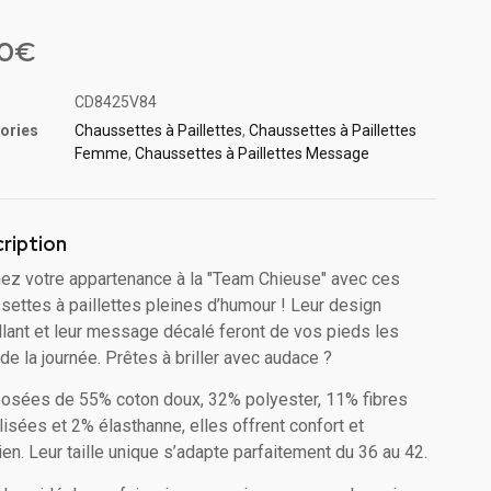
4.33
5
90
€
ions
CD8425V84
ories
Chaussettes à Paillette​s
,
Chaussettes à Paillettes
Femme
,
Chaussettes à Paillettes Message​
ription
mez votre appartenance à la "Team Chieuse" avec ces
settes à paillettes pleines d’humour ! Leur design
illant et leur message décalé feront de vos pieds les
 de la journée. Prêtes à briller avec audace ?
sées de 55% coton doux, 32% polyester, 11% fibres
lisées et 2% élasthanne, elles offrent confort et
ien. Leur taille unique s’adapte parfaitement du 36 au 42.