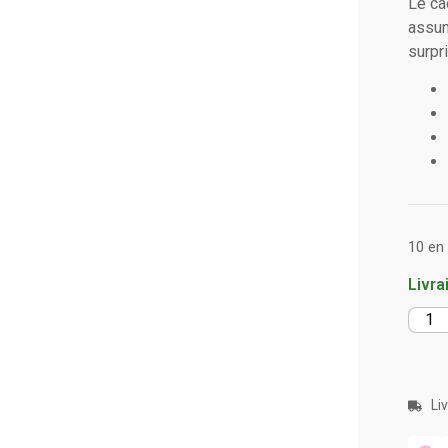
Le ca
assum
surpr
10 en
Livra
Li