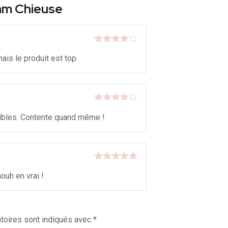
eam Chieuse
Note
4
mais le produit est top.
sur 5
Note
4
nibles. Contente quand même !
sur 5
Note
5
sur
ouh en vrai !
5
toires sont indiqués avec
*