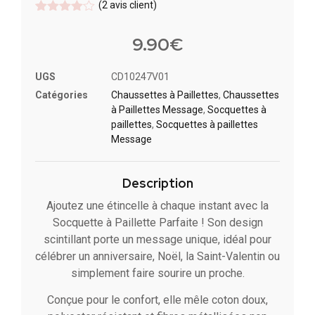
(
2
avis client)
Noté
2
4
sur 5
9.90
€
basé
sur
notations
UGS
CD10247V01
client
Catégories
Chaussettes à Paillette​s
,
Chaussettes
à Paillettes Message​
,
Socquettes à
paillettes
,
Socquettes à paillettes
Message
Description
Ajoutez une étincelle à chaque instant avec la
Socquette à Paillette Parfaite ! Son design
scintillant porte un message unique, idéal pour
célébrer un anniversaire, Noël, la Saint-Valentin ou
simplement faire sourire un proche.
Conçue pour le confort, elle mêle coton doux,