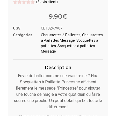
(
3
avis client)
Noté
3
4.67
sur 5
9.90
€
basé sur
notations
client
UGS
CD10247V07
Catégories
Chaussettes à Paillette​s
,
Chaussettes
à Paillettes Message​
,
Socquettes à
paillettes
,
Socquettes à paillettes
Message
Description
Envie de briller comme une vraie reine ? Nos
Socquettes à Paillette Princesse affichent
fièrement le message "Princesse" pour ajouter
une touche de magie à votre quotidien ou faire
sourire une proche. Un petit détail qui fait toute la
différence !