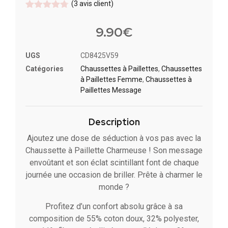
(
3
avis client)
Noté
3
4.67
sur 5
9.90
€
basé sur
notations
client
UGS
CD8425V59
Catégories
Chaussettes à Paillette​s
,
Chaussettes
à Paillettes Femme
,
Chaussettes à
Paillettes Message​
Description
Ajoutez une dose de séduction à vos pas avec la
Chaussette à Paillette Charmeuse ! Son message
envoûtant et son éclat scintillant font de chaque
journée une occasion de briller. Prête à charmer le
monde ?
Profitez d’un confort absolu grâce à sa
composition de 55% coton doux, 32% polyester,