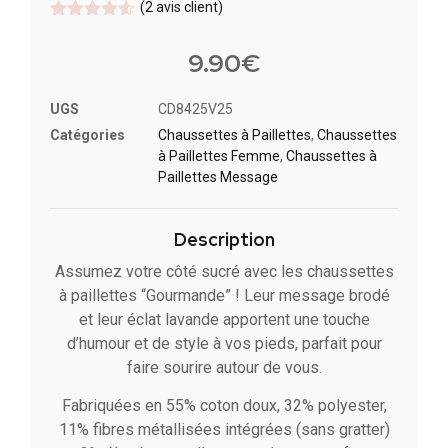
(
2
avis client)
Noté
2
4.5
sur 5
9.90
€
basé sur
notations
client
UGS
CD8425V25
Catégories
Chaussettes à Paillette​s
,
Chaussettes
à Paillettes Femme
,
Chaussettes à
Paillettes Message​
Description
Assumez votre côté sucré avec les chaussettes
à paillettes “Gourmande” ! Leur message brodé
et leur éclat lavande apportent une touche
d’humour et de style à vos pieds, parfait pour
faire sourire autour de vous.
Fabriquées en 55% coton doux, 32% polyester,
11% fibres métallisées intégrées (sans gratter)