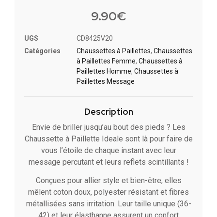
Noté
3
4.33
sur 5
9.90
€
basé
sur
notations
UGS
CD8425V20
client
Catégories
Chaussettes à Paillette​s
,
Chaussettes
à Paillettes Femme
,
Chaussettes à
Paillettes Homme
,
Chaussettes à
Paillettes Message​
Description
Envie de briller jusqu’au bout des pieds ? Les
Chaussette à Paillette Ideale sont là pour faire de
vous l’étoile de chaque instant avec leur
message percutant et leurs reflets scintillants !
Conçues pour allier style et bien-être, elles
mêlent coton doux, polyester résistant et fibres
métallisées sans irritation. Leur taille unique (36-
42) et leur élasthanne assurent un confort