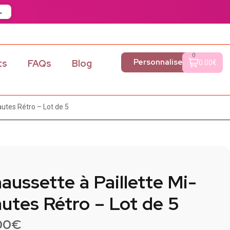
→
0
Personnaliser
ts
FAQs
Blog
0.00€
utes Rétro – Lot de 5​
aussette à Paillette Mi-
utes Rétro – Lot de 5​
00
€