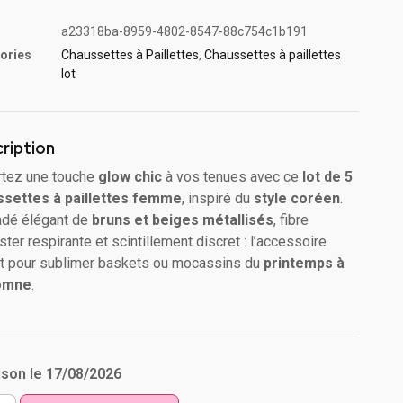
a23318ba-8959-4802-8547-88c754c1b191
ories
Chaussettes à Paillette​s
,
Chaussettes à paillettes
lot​
ription
tez une touche
glow chic
à vos tenues avec ce
lot de 5
ssettes à paillettes femme
, inspiré du
style coréen
.
dé élégant de
bruns et beiges métallisés
, fibre
ster respirante et scintillement discret : l’accessoire
it pour sublimer baskets ou mocassins du
printemps à
tomne
.
ison le 17/08/2026