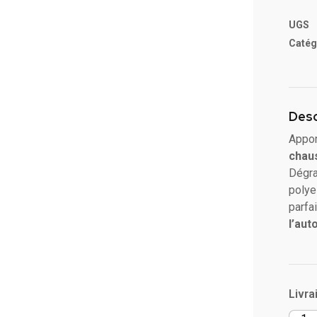
UGS
Catég
Desc
Appor
chau
Dégra
polye
parfa
l’au
Livra