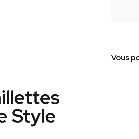
Vous po
llettes
 Style