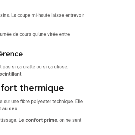
ins. La coupe mi-haute laisse entrevoir
ournée de cours qu’une virée entre
férence
t pas si ça gratte ou si ça glisse.
cintillant
.
nfort thermique
 sur une fibre polyester technique. Elle
t au sec
.
 tissage.
Le confort prime
, on ne sent