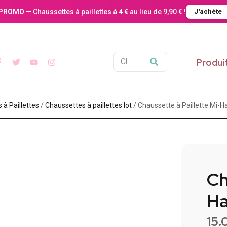
PROMO
— Chaussettes à paillettes à
4 €
au lieu de 9,90 € !
J'achète 
Produi
à Paillette​s
/
Chaussettes à paillettes lot​
/ Chaussette à Paillette Mi-Ha
Ch
Ha
15.