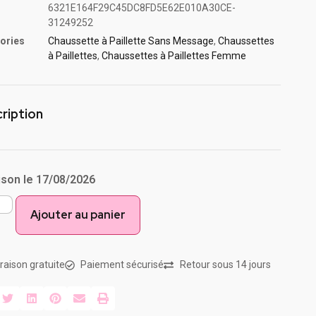
6321E164F29C45DC8FD5E62E010A30CE-
31249252
ories
Chaussette à Paillette Sans Message
,
Chaussettes
à Paillette​s
,
Chaussettes à Paillettes Femme
ription
ison le 17/08/2026
Ajouter au panier
vraison gratuite
Paiement sécurisé
Retour sous 14 jours