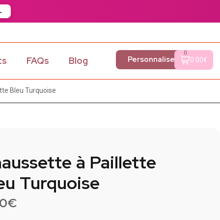
→
0
Personnaliser
ts
FAQs
Blog
0.00€
tte Bleu Turquoise
aussette à Paillette
eu Turquoise
90
€