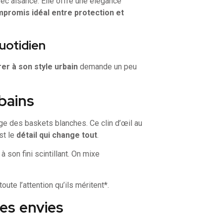
ec aisance. Elle offre une élégance
promis idéal entre protection et
uotidien
rer à son style urbain
demande un peu
bains
ge des baskets blanches. Ce clin d’œil au
st le
détail qui change tout
.
 son fini scintillant. On mixe
ute l’attention qu’ils méritent*.
les envies