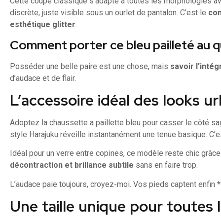
Cette coupe classique s’adapte à toutes les morphologies av
discrète, juste visible sous un ourlet de pantalon. C’est le
com
esthétique glitter
.
Comment porter ce bleu pailleté au q
Posséder une belle paire est une chose, mais
savoir l’intég
d’audace et de flair.
L’accessoire idéal des looks ur
Adoptez la chaussette a paillette bleu pour casser le côté sa
style Harajuku réveille instantanément une tenue basique. C’e
Idéal pour un verre entre copines, ce modèle reste chic grâce à
décontraction et brillance subtile
sans en faire trop.
L’audace paie toujours, croyez-moi. Vos pieds captent enfin *to
Une taille unique pour toutes 