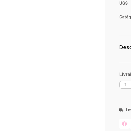
UGS
Catég
Desc
Livra
Li