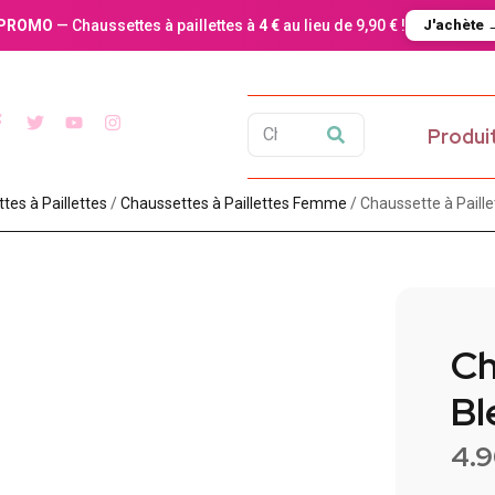
PROMO
— Chaussettes à paillettes à
4 €
au lieu de 9,90 € !
J'achète 
Produi
es à Paillette​s
/
Chaussettes à Paillettes Femme
/ Chaussette à Paille
Ch
Bl
4.