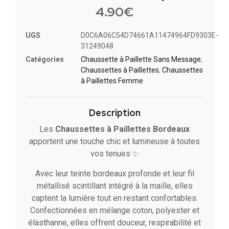
4.90
€
UGS
D0C6A06C54D74661A11474964FD9303E-
31249048
Catégories
Chaussette à Paillette Sans Message
,
Chaussettes à Paillette​s
,
Chaussettes
à Paillettes Femme
Description
Les
Chaussettes à Paillettes Bordeaux
apportent une touche chic et lumineuse à toutes
vos tenues ✨
Avec leur teinte bordeaux profonde et leur fil
métallisé scintillant intégré à la maille, elles
captent la lumière tout en restant confortables.
Confectionnées en mélange coton, polyester et
élasthanne, elles offrent douceur, respirabilité et