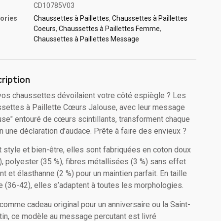
CD10785V03
ories
Chaussettes à Paillette​s
,
Chaussettes à Paillette​s
Coeurs
,
Chaussettes à Paillettes Femme
,
Chaussettes à Paillettes Message​
ription
 vos chaussettes dévoilaient votre côté espiègle ? Les
settes à Paillette Cœurs Jalouse, avec leur message
use" entouré de cœurs scintillants, transforment chaque
n une déclaration d’audace. Prête à faire des envieux ?
nt style et bien-être, elles sont fabriquées en coton doux
), polyester (35 %), fibres métallisées (3 %) sans effet
nt et élasthanne (2 %) pour un maintien parfait. En taille
e (36-42), elles s’adaptent à toutes les morphologies.
 comme cadeau original pour un anniversaire ou la Saint-
tin, ce modèle au message percutant est livré