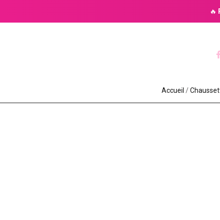
🔥
Accueil
/
Chaussett