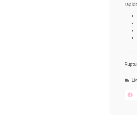
rapid
Ruptu
Li