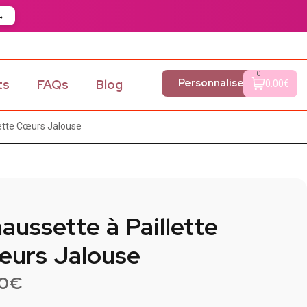
→
0
Personnaliser
ts
FAQs
Blog
0.00€
lette Cœurs Jalouse
aussette à Paillette
urs Jalouse
90
€