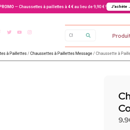
PROMO
— Chaussettes à paillettes à
4 €
au lieu de 9,90 € !
J'achète 
Produi
es à Paillette​s
/
Chaussettes à Paillettes Message​
/ Chaussette à Pail
Ch
Cœ
9.