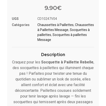
Noté
1
4
sur 5
9.90
€
basé
sur
notation
UGS
CD10247V04
client
Catégories
Chaussettes à Paillette​s
,
Chaussettes
à Paillettes Message​
,
Socquettes à
paillettes
,
Socquettes à paillettes
Message
Description
Craquez pour les
Socquette à Paillette Rebelle
,
des socquettes à paillettes qui illuminent chaque
pas ! Parfaites pour twister une tenue du
quotidien ou sublimer un look de soirée, elles
allient confort et éclat avec une facilité
déconcertante. Paillettes cousues solidement
pour tenir lavage après lavage — fini les
socquettes qui ternissent après deux passages