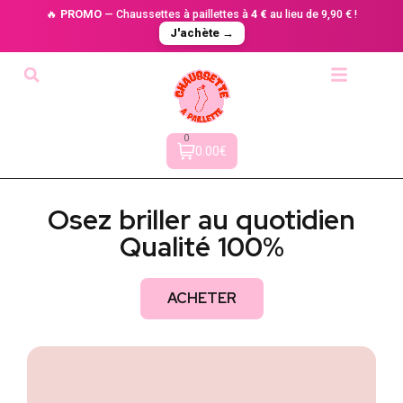
🔥
PROMO
— Chaussettes à paillettes à
4 €
au lieu de 9,90 € !
J'achète →
0
0.00€
Osez briller au quotidien
Qualité 100%
ACHETER