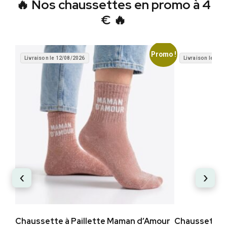
🔥 Nos chaussettes en promo à 4
€ 🔥
Promo !
Livraison le 12/08/2026
Livraison le 12/
‹
›
Chaussette à Paillette Maman d’Amour
Chaussette à