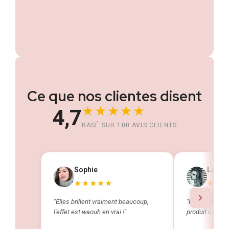
Ce que nos clientes disent
★★★★★
4,7
BASÉ SUR 100 AVIS CLIENTS
Sophie
La Par
★★★★★
★★
"Elles brillent vraiment beaucoup,
"Reçues en 48h
l'effet est waouh en vrai !"
produit conform