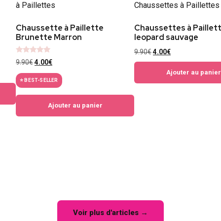
Chaussette à Paillette
Chaussettes à Paillet
Brunette Marron
leopard sauvage
9.90
€
4.00
€
Note
9.90
€
4.00
€
5
sur 5
Ajouter au panier
⭐ BEST-SELLER
Ajouter au panier
Voir plus d'articles →