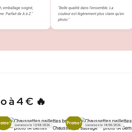
, emballage soigné,
"Belle qualité dans l'ensemble. La
e. Parfait de A à Z."
couleur est légèrement plus claire qu'en
photo."
o à 4 € 🔥
romo !
Promo !
Livraison le 12/08/2026
Livraison le 18/08/2026