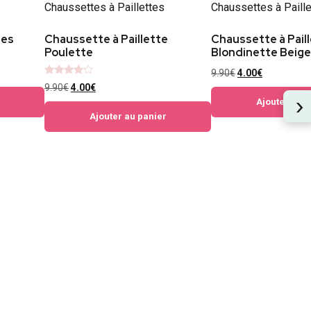
tes
Chaussette à Paillette
Chaussette à Pail
Poulette
Blondinette Beige
9.90
€
4.00
€
Note
9.90
€
4.00
€
4
›
sur 5
Ajouter au p
Ajouter au panier