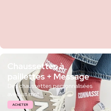
Chaussettes à
paillettes + Message
Des chaussettes personnalisées
avec un mot.
ACHETER