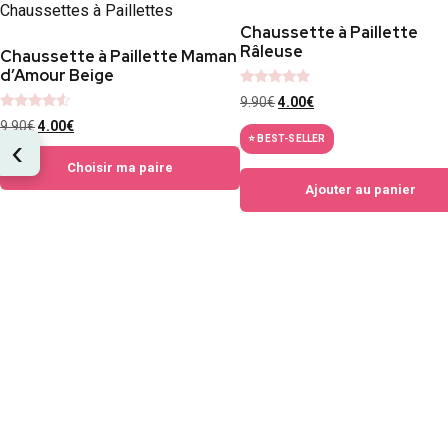
Chaussette à Paillette
Râleuse
Chaussette à Paillette Maman
d’Amour Beige
Note
9.90
€
4.00
€
4.67
Note
sur 5
9.90
€
4.00
€
4.33
⭐ BEST-SELLER
‹
sur 5
Choisir ma paire
Ajouter au panier