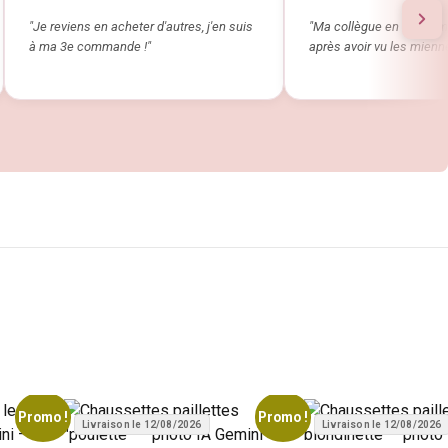
"Je reviens en acheter d'autres, j'en suis
"Ma collègue en a comm
à ma 3e commande !"
après avoir vu les mienne
Promo !
Promo !
Livraison le 12/08/2026
Livraison le 12/08/2026