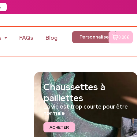
→
0
Personnaliser
s
FAQs
Blog
0.00€
Chaussettes à
paillettes
La vie est trop courte pour être
normale
ACHETER