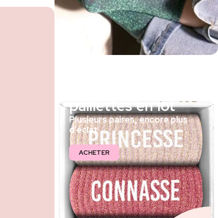
Chaussettes à
paillettes en lot
Plusieurs paires, encore plus
d’éclat
ACHETER