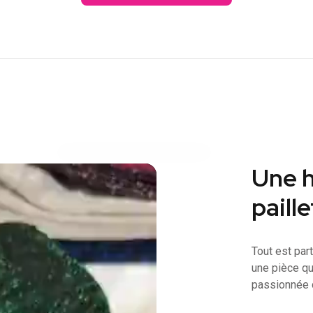
Une h
paill
Tout est par
une pièce qui
passionnée d