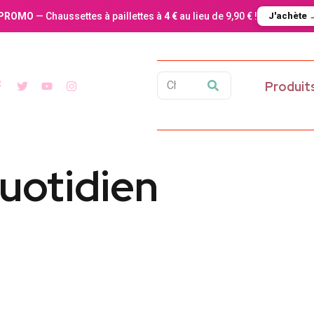
PROMO
— Chaussettes à paillettes à
4 €
au lieu de 9,90 € !
J'achète 
Produit
quotidien